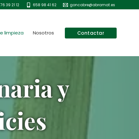
76 39 21 12
658 98 41 62
goncabre@abramat.es
e limpieza
Nosotros
Contactar
naria y
icies