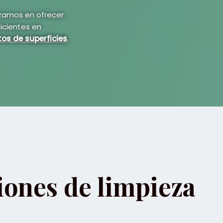
izamos en ofrecer
icientes en
os de superficies
.
iones de limpieza