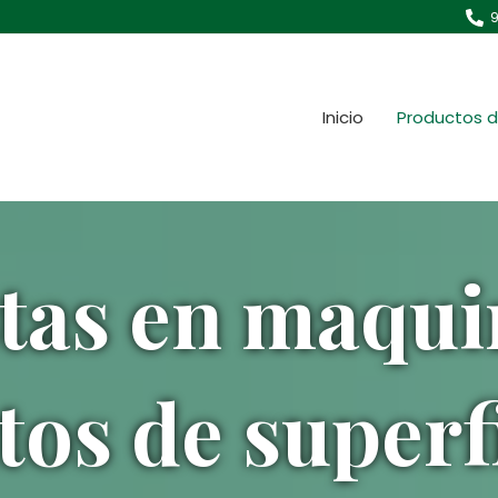
9
Inicio
Productos d
stas en maqui
tos de superf