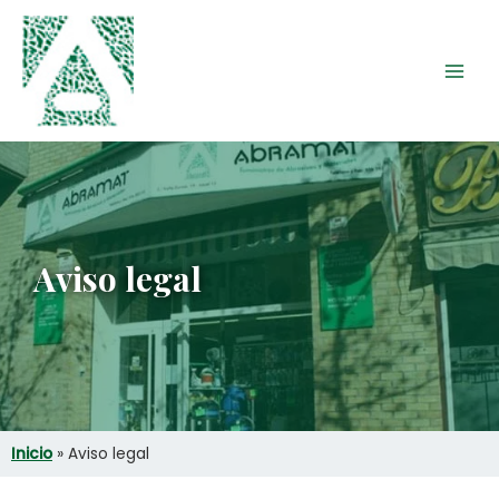
Ir
Main
al
Men
contenido
Aviso legal
Inicio
»
Aviso legal