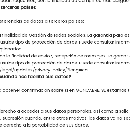
dan requerirlos, con la finalidad de Cumplir con las obligac
 terceros países
nsferencias de datos a terceros países:
a finalidad de Gestión de redes sociales. La garantía para e
áusulas tipo de protección de datos. Puede consultar informa
planation.
on la finalidad de envío y recepción de mensajes. La garant
áusulas tipo de protección de datos. Puede consultar informa
legal/updates/privacy-policy/?lang=ca.
cuando nos facilita sus datos?
a obtener confirmación sobre si en GONCABRE, SL estamos t
erecho a acceder a sus datos personales, así como a solicita
 su supresión cuando, entre otros motivos, los datos ya no se
e derecho a la portabilidad de sus datos.