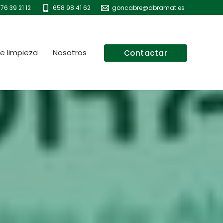
76 39 21 12
658 98 41 62
goncabre@abramat.es
e limpieza
Nosotros
Contactar