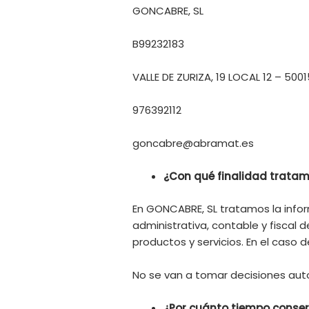
GONCABRE, SL
B99232183
VALLE DE ZURIZA, 19 LOCAL 12 – 50
976392112
goncabre@abramat.es
¿Con qué finalidad trata
En GONCABRE, SL tratamos la inform
administrativa, contable y fiscal 
productos y servicios. En el caso 
No se van a tomar decisiones aut
¿Por cuánto tiempo conse